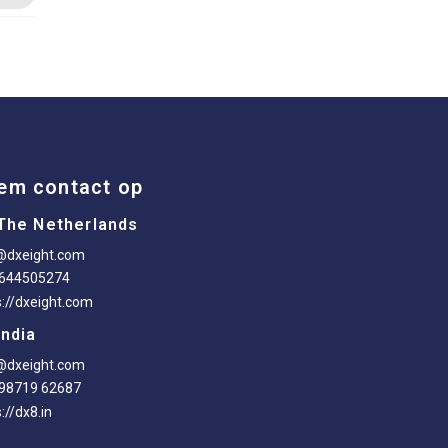
em contact op
The Netherlands
@dxeight.com
-644505274
s://dxeight.com
India
@dxeight.com
98719 62687
://dx8.in