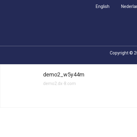
English
Nederla
Copyright © 2
demo2_w5y44m
demo2.dx-8.com