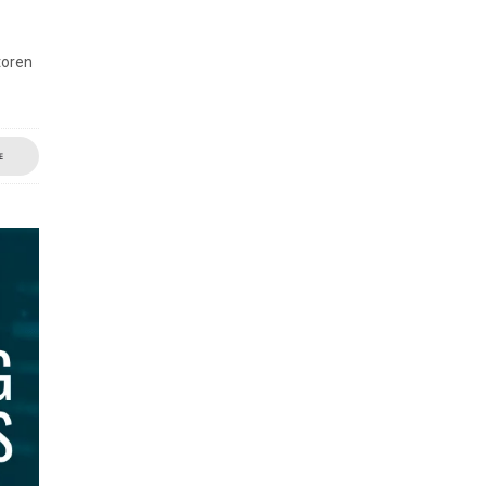
toren
E