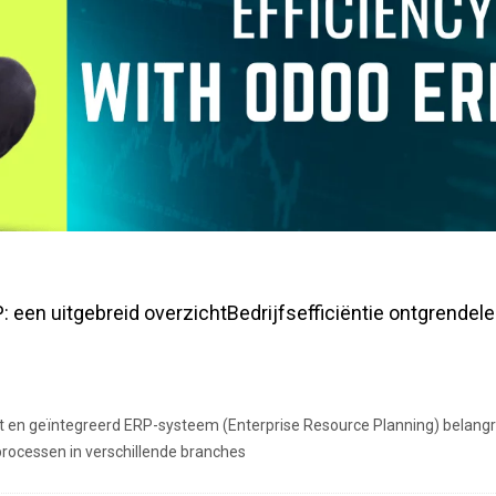
: een uitgebreid overzichtBedrijfsefficiëntie ontgrendel
st en geïntegreerd ERP-systeem (Enterprise Resource Planning) belangr
processen in verschillende branches