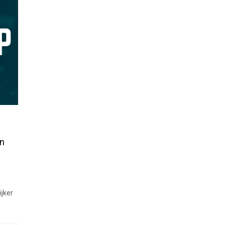
en
ijker