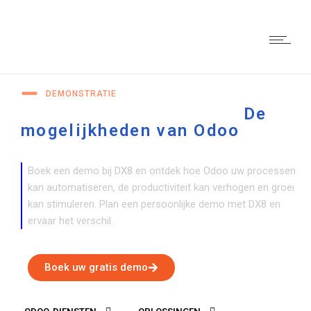
DEMONSTRATIE
Krijg realtime inzicht in
De
mogelijkheden van Odoo
met
DX8
Boek een demo bij DX8 en ontdek hoe Odoo uw processen
kan automatiseren, de productiviteit kan verhogen en groei
kan stimuleren. Plan een persoonlijke demo met DX8 en
ervaar het verschil.
Boek uw gratis demo