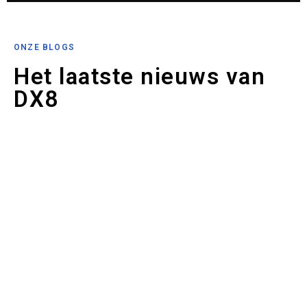
ONZE BLOGS
Het laatste nieuws van
DX8
AI-Gedreven Odoo: Hoe Kunstmatige Intelligentie ERP
Transformeert
AI-Gedreven Odoo: Hoe Kunstmatige Intelligentie ERP
Transformeert Artificial Intelligence (AI) is no longer a futuristic
concept reserved for tech giants....
Meer lezen
De Opkomst van GEO: Hoe AI-zoekopdrachten Digitale
Marketing Transformeren