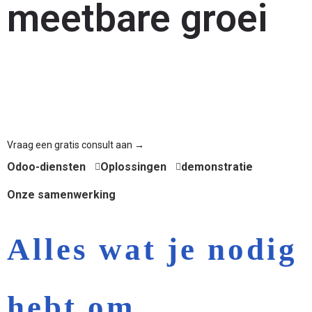
meetbare groei
DX8 helpt bedrijven hun volledige marketingcyclus te automatiseren
in Odoo — van leadgeneratie en segmentatie tot gepersonaliseerde
nurturing en realtime ROI-tracking, allemaal binnen één
geïntegreerd platform.
Vraag een gratis consult aan →
Odoo-diensten
Oplossingen
demonstratie
Onze samenwerking
Alles wat je nodig
hebt om