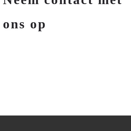
ons op
Klaar voor de resultaten?
We horen graag van u.
STUUR ONS EEN E-MAIL:
info@dxeight.com
KOM IN CONTACT MET ONS:
+31-644505274
We zullen zo snel mogelijk reageren.