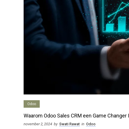
Odoo
Waarom Odoo Sales CRM een Game Changer Is
november 2, 2024
by
Swati Rawat
in
Odoo