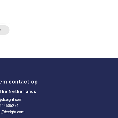
E
em contact op
The Netherlands
@dxeight.com
-644505274
s://dxeight.com