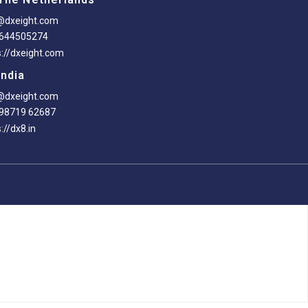
@dxeight.com
-644505274
s://dxeight.com
India
@dxeight.com
98719 62687
://dx8.in