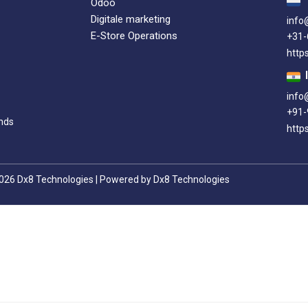
Odoo
Digitale marketing
info
E-Store Operations
+31
http
info
+91-
nds
https
026 Dx8 Technologies | Powered by Dx8 Technologies