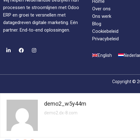
Wij helpen Nederlandse bedrijven hun
Home
processen te stroomlijnen met Odoo
Over ons
ERP en groei te versnellen met
Ons werk
datagedreven digitale marketing. Eén
Blog
partner. End-to-end oplossingen.
Cookiebeleid
Privacybeleid
English
Nederla
Copyright © 2
demo2_w5y44m
demo2.dx-8.com